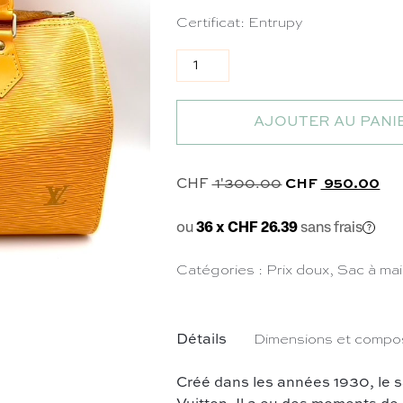
Certificat: Entrupy
quantité de Sac Speedy 25 en cu
AJOUTER AU PANI
Le prix initial é
Le 
CHF
1'300.00
CHF
950.00
ou
36 x CHF 26.39
sans frais
Catégories :
Prix doux
,
Sac à ma
Détails
Dimensions et compos
Créé dans les années 1930, le 