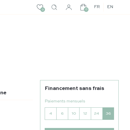
FR
EN
0
0
Financement sans frais
une
Paiements mensuels
4
6
10
12
24
36