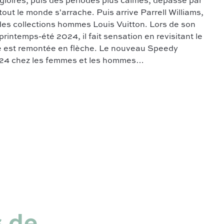
 gloires, puis des périodes plus calmes, dépassé par
tout le monde s'arrache. Puis arrive Parrell Williams,
 des collections hommes Louis Vuitton. Lors de son
 printemps-été 2024, il fait sensation en revisitant le
e est remontée en flèche. Le nouveau Speedy
024 chez les femmes et les hommes…
 de