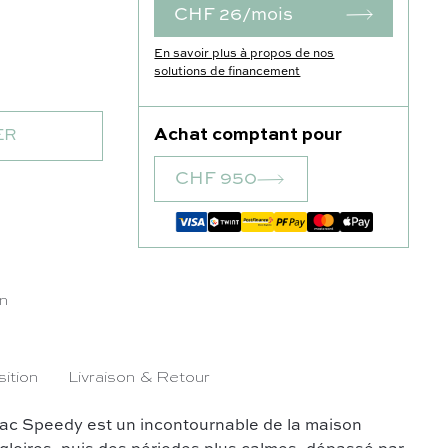
CHF 26/mois
En savoir plus à propos de nos
ir épi jaune
solutions de financement
Achat comptant pour
ER
CHF 950
tait : CHF 1'300.00.
prix actuel est : CHF 950.00.
in
ition
Livraison & Retour
sac Speedy est un incontournable de la maison