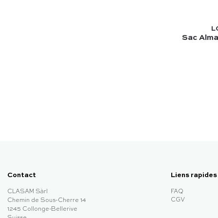
L
Sac Alma 
Contact
Liens rapides
CLASAM Sàrl
FAQ
CGV
Chemin de Sous-Cherre 14
1245 Collonge-Bellerive