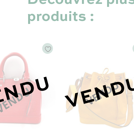
produits :
ENDU
VEND