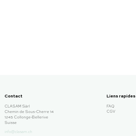
Contact
Liens rapides
CLASAM Sàrl
FAQ
CGV
Chemin de Sous-Cherre 14
1245 Collonge-Bellerive
Suisse
info@clasam.ch