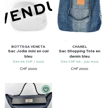
VENDU
Niki – Saint Laurent
Chanel
Lady Dior – Dior
Nos modèles préférés :
Timeless – Chanel
Kelly 28 – Hermès
Chanel 22 – Chanel
Niki – Saint Laurent
Capucines – Louis Vuitton
Lady Dior – Dior
Timeless – Chanel
BOTTEGA VENETA
CHANEL
Sac Jodie mini en cuir
Sac Shopping Tote en
Capucines – Louis Vuitton
bleu
denim bleu
Dès 56 CHF / mois
Dès CHF 56.- par mois
CHF 2000
CHF 2000