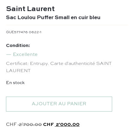
Saint Laurent
Sac Loulou Puffer Small en cuir bleu
GUE577476 0622-1
Condition:
Excellente
Certificat: Entrupy. Carte d'authenticité SAINT
LAURENT
En stock
quantité de Sac Loulou Puffer Small en cuir bleu
AJOUTER AU PANIER
Le prix initial était : CHF 2'700.00.
Le prix actuel est : C
CHF
2'700.00
CHF
2'000.00