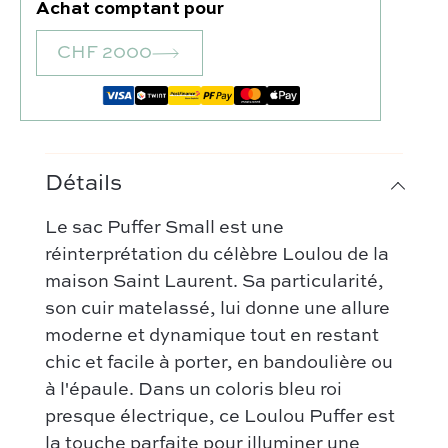
Achat comptant pour
CHF 2000
Notre sélection :
Coup de coeur
Nos créateurs préférés :
Nouveautés
Celine
FAQ
Tous les sacs
Gucci
Détails
Contact
Categories :
Chloé
Le sac Puffer Small est une
Comment ça marche
Sac à main
Hermès
réinterprétation du célèbre Loulou de la
Authentification par Entrupy
Sac porté épaule
Bottega Veneta
maison Saint Laurent. Sa particularité,
Conditions générales de vente
Sac bandoulière
son cuir matelassé, lui donne une allure
Dior
Nos modèles préférés :
moderne et dynamique tout en restant
Saint Laurent
chic et facile à porter, en bandoulière ou
Kelly – Hermès
Louis Vuitton
à l'épaule. Dans un coloris bleu roi
Niki – Saint Laurent
Chanel
presque électrique, ce Loulou Puffer est
Lady Dior – Dior
la touche parfaite pour illuminer une