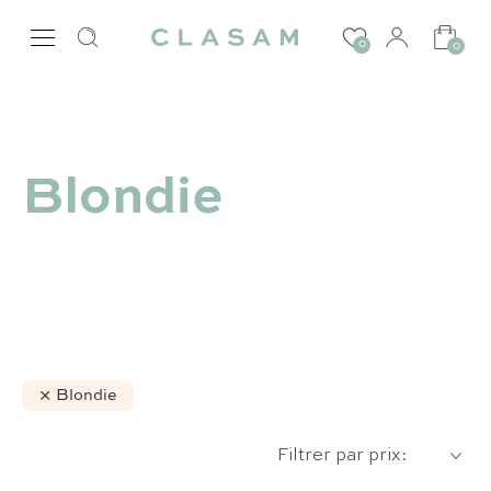
0
0
Blondie
Blondie
Notre sélection :
Filtrer par prix:
Coup de coeur
Nos créateurs préférés :