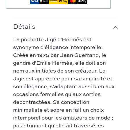
Détails
La pochette Jige d'Hermès est
synonyme d'élégance intemporelle.
Créée en 1975 par Jean Guerrand, le
gendre d'Emile Hermès, elle doit son
Notre sélection :
nom aux initiales de son créateur. La
Coup de coeur
Nos créateurs préférés :
Jige est appréciée pour sa simplicité et
Nouveautés
son élégance, s'adaptant aussi bien aux
Celine
FAQ
Tous les sacs
occasions formelles qu'aux sorties
Gucci
Contact
décontractées. Sa conception
Categories :
Chloé
minimaliste et sobre en fait un choix
Comment ça marche
Sac à main
Hermès
intemporel pour les amateurs de mode ;
Authentification par Entrupy
Sac porté épaule
pas étonnant qu'elle ait traversé les
Bottega Veneta