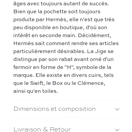
Conditions générales de vente
Sac bandoulière
âges avec toujours autant de succès.
Dior
Nos modèles préférés :
Bien que la pochette soit toujours
Saint Laurent
produite par Hermès, elle n'est que très
Kelly – Hermès
Louis Vuitton
peu disponible en boutique, d'où son
Niki – Saint Laurent
intérêt en seconde main. Décidément,
Chanel
Lady Dior – Dior
Hermès sait comment rendre ses articles
Nos modèles préférés :
Timeless – Chanel
particulièrement désirables. La Jige se
Kelly 28 – Hermès
distingue par son rabat avant orné d'un
Chanel 22 – Chanel
Niki – Saint Laurent
fermoir en forme de "H", symbole de la
Capucines – Louis Vuitton
marque. Elle existe en divers cuirs, tels
Lady Dior – Dior
que le Swift, le Box ou le Clémence,
Timeless – Chanel
ainsi qu'en toiles.
Capucines – Louis Vuitton
Dimensions et composition
Livraison & Retour