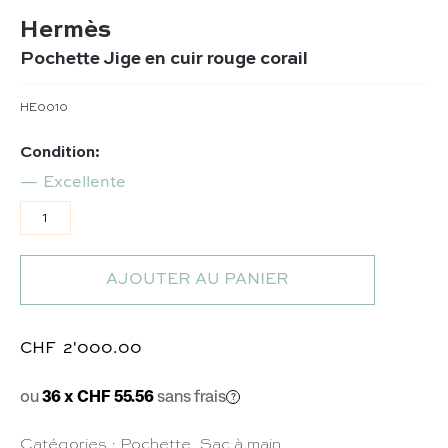
Hermès
Pochette Jige en cuir rouge corail
HE0010
Condition:
Excellente
quantité de Pochette Jige en cuir rouge corail
AJOUTER AU PANIER
CHF
2'000.00
ou
36 x CHF 55.56
sans frais
Catégories :
Pochette
,
Sac à main