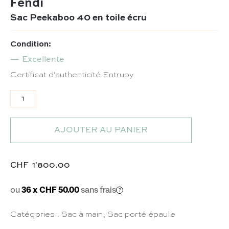
Fendi
Sac Peekaboo 40 en toile écru
Condition:
Excellente
Certificat d'authenticité Entrupy
quantité de Sac Peekaboo 40 en toile écru
AJOUTER AU PANIER
CHF
1'800.00
ou
36 x CHF 50.00
sans frais
Catégories :
Sac à main
,
Sac porté épaule