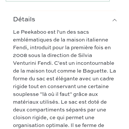
Détails
Le Peekaboo est l'un des sacs
emblématiques de la maison italienne
Fendi, introduit pour la première fois en
2008 sous la direction de Silvia
Venturini Fendi. C'est un incontournable
de la maison tout comme le Baguette. La
forme du sac est élégante avec un cadre
rigide tout en conservant une certaine
souplesse "là où il faut" grâce aux
Notre sélection :
matériaux utilisés. Le sac est doté de
Coup de coeur
Nos créateurs préférés :
deux compartiments séparés par une
Nouveautés
cloison rigide, ce qui permet une
Celine
FAQ
Tous les sacs
organisation optimale. Il se ferme de
Gucci