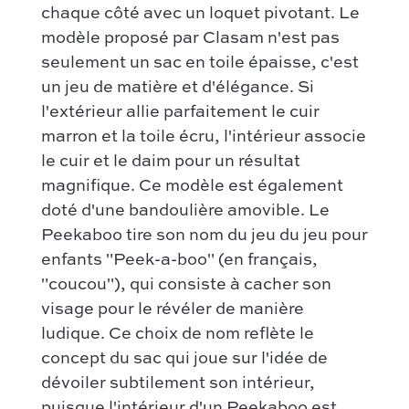
Contact
Categories :
chaque côté avec un loquet pivotant. Le
Chloé
modèle proposé par Clasam n'est pas
Comment ça marche
Sac à main
Hermès
seulement un sac en toile épaisse, c'est
Authentification par Entrupy
Sac porté épaule
un jeu de matière et d'élégance. Si
Bottega Veneta
Conditions générales de vente
Sac bandoulière
l'extérieur allie parfaitement le cuir
Dior
Nos modèles préférés :
marron et la toile écru, l'intérieur associe
Saint Laurent
le cuir et le daim pour un résultat
Kelly – Hermès
Louis Vuitton
magnifique. Ce modèle est également
Niki – Saint Laurent
doté d'une bandoulière amovible. Le
Chanel
Lady Dior – Dior
Peekaboo tire son nom du jeu du jeu pour
Nos modèles préférés :
Timeless – Chanel
enfants "Peek-a-boo" (en français,
Kelly 28 – Hermès
"coucou"), qui consiste à cacher son
Chanel 22 – Chanel
Niki – Saint Laurent
visage pour le révéler de manière
Capucines – Louis Vuitton
Lady Dior – Dior
ludique. Ce choix de nom reflète le
concept du sac qui joue sur l'idée de
Timeless – Chanel
dévoiler subtilement son intérieur,
Capucines – Louis Vuitton
puisque l'intérieur d'un Peekaboo est