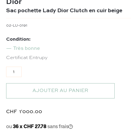
Dior
Sac pochette Lady Dior Clutch en cuir beige
02-LU-0191
Condition:
Très bonne
Certificat Entrupy
quantité de Sac pochette Lady Dior Clutch en cuir bei
AJOUTER AU PANIER
CHF
1'000.00
ou
36 x CHF 27.78
sans frais