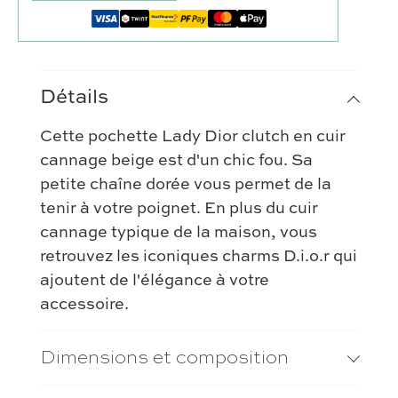
Coup de coeur
Nos créateurs préférés :
Nouveautés
Celine
FAQ
Tous les sacs
Détails
Gucci
Contact
Categories :
Chloé
Cette pochette Lady Dior clutch en cuir
Comment ça marche
Sac à main
cannage beige est d'un chic fou. Sa
Hermès
Authentification par Entrupy
Sac porté épaule
petite chaîne dorée vous permet de la
Bottega Veneta
Conditions générales de vente
tenir à votre poignet. En plus du cuir
Sac bandoulière
Dior
cannage typique de la maison, vous
Nos modèles préférés :
Saint Laurent
retrouvez les iconiques charms D.i.o.r qui
Kelly – Hermès
ajoutent de l'élégance à votre
Louis Vuitton
Niki – Saint Laurent
accessoire.
Chanel
Lady Dior – Dior
Nos modèles préférés :
Dimensions et composition
Timeless – Chanel
Kelly 28 – Hermès
Chanel 22 – Chanel