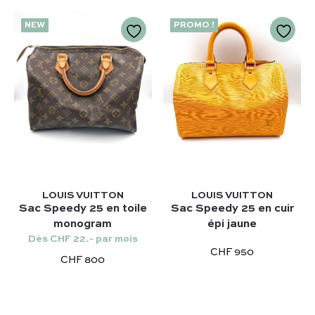
NEW
PROMO !
Notre sélection :
Coup de coeur
Nos créateurs préférés :
Nouveautés
Celine
FAQ
Tous les sacs
Gucci
Contact
Categories :
Chloé
LOUIS VUITTON
LOUIS VUITTON
Comment ça marche
Sac à main
Sac Speedy 25 en toile
Sac Speedy 25 en cuir
Hermès
monogram
épi jaune
Authentification par Entrupy
Sac porté épaule
Bottega Veneta
Dès CHF 22.- par mois
Conditions générales de vente
Sac bandoulière
CHF 950
Dior
CHF 800
Nos modèles préférés :
Saint Laurent
Kelly – Hermès
Louis Vuitton