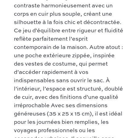
FAQ
Tous les sacs
contraste harmonieusement avec un
Gucci
Contact
Categories :
corps en cuir plus souple, créant une
Chloé
silhouette à la fois chic et décontractée.
Comment ça marche
Sac à main
Hermès
Ce jeu d'équilibre entre rigueur et fluidité
Authentification par Entrupy
Sac porté épaule
reflète parfaitement l’esprit
Bottega Veneta
Conditions générales de vente
Sac bandoulière
contemporain de la maison. Autre atout :
Dior
Nos modèles préférés :
une poche extérieure zippée, inspirée
Saint Laurent
des vestes de costume, qui permet
Kelly – Hermès
Louis Vuitton
d’accéder rapidement à vos
Niki – Saint Laurent
Chanel
indispensables sans ouvrir le sac. À
Lady Dior – Dior
l’intérieur, l’espace est structuré, doublé
Nos modèles préférés :
Timeless – Chanel
de cuir, avec des finitions d’une qualité
Kelly 28 – Hermès
irréprochable Avec ses dimensions
Chanel 22 – Chanel
Niki – Saint Laurent
généreuses (35 x 25 x 15 cm), il est idéal
Capucines – Louis Vuitton
Lady Dior – Dior
pour les journées bien remplies, les
voyages professionnels ou les
Timeless – Chanel