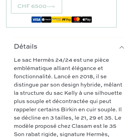
CHF 6500
Détails
Le sac Hermès 24/24 est une pièce
emblématique alliant élégance et
fonctionnalité. Lancé en 2018, il se
distingue par son design hybride, mêlant
la structure du sac Kelly à une silhouette
plus souple et décontractée qui peut
Notre sélection :
rappeler certains Birkin en cuir souple. Il
se décline en 3 tailles, le 21, 29 et 35. Le
Coup de coeur
Nos créateurs préférés :
modèle proposé chez Clasam est le 35
Nouveautés
Son rabat rigide, signature Hermès,
Celine