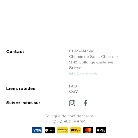
Contact
CLASAM Sàrl
Chemin de Sous-Cherre 14
1245 Collonge-Bellerive
Suisse
info@clasam.ch
FAQ
Liens rapides
CGV
Suivez-nous sur
Politique de confidentialité
© 2026 CLASAM